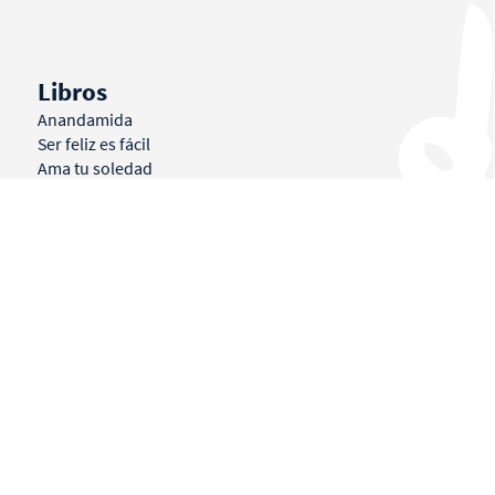
Libros
Anandamida
Ser feliz es fácil
Ama tu soledad
Tu eres lo único que falta en la vida
Las casualidades no existen
Que harías si no tuvieras miedo
El sinsentido común
El principito se pone corbata
Encantado de conocerme
El prozac de séneca
Ni felices ni para siempre
Proyectos
Utópika Labs
Kuestiona
Terra
Fundación Utópika