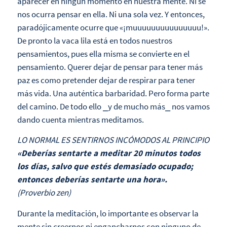
aparecer en ningún momento en nuestra mente. Ni se
nos ocurra pensar en ella. Ni una sola vez. Y entonces,
paradójicamente ocurre que «¡muuuuuuuuuuuuuuu!».
De pronto la vaca lila está en todos nuestros
pensamientos, pues ella misma se convierte en el
pensamiento. Querer dejar de pensar para tener más
paz es como pretender dejar de respirar para tener
más vida. Una auténtica barbaridad. Pero forma parte
del camino. De todo ello ⎯y de mucho más⎯ nos vamos
dando cuenta mientras meditamos.
LO NORMAL ES SENTIRNOS INCÓMODOS AL PRINCIPIO
«Deberías sentarte a meditar 20 minutos todos
los días, salvo que estés demasiado ocupado;
entonces deberías sentarte una hora».
(Proverbio zen)
Durante la meditación, lo importante es observar la
mente sin creernos ni engancharnos con ninguno de