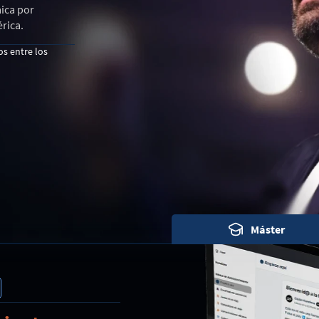
aica por
rica.
os entre los