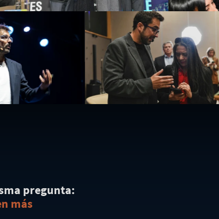
isma pregunta:
ten más