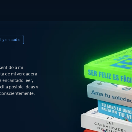
al y en audio
sentido a mi
ata de mi verdadera
a encantado leer,
illa posible ideas y
r conscientemente.