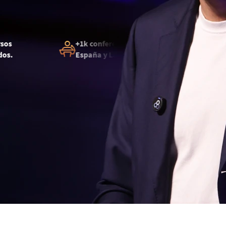
+1k conferencias en
+20 años de
España y Latinoamérica
experiencia