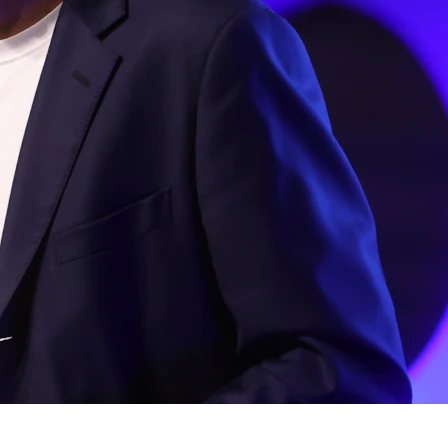
+3M de
+1M libros
seguidores
vendidos