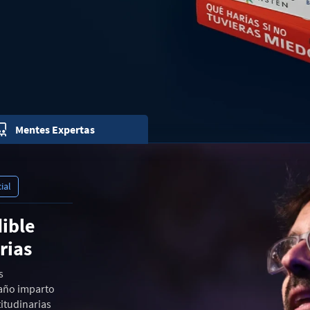
ial
ible
rias
s
 año imparto
itudinarias