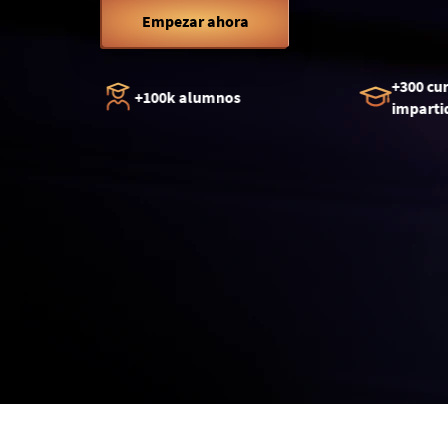
Empezar ahora
+300 cursos
+100k alumnos
impartidos.