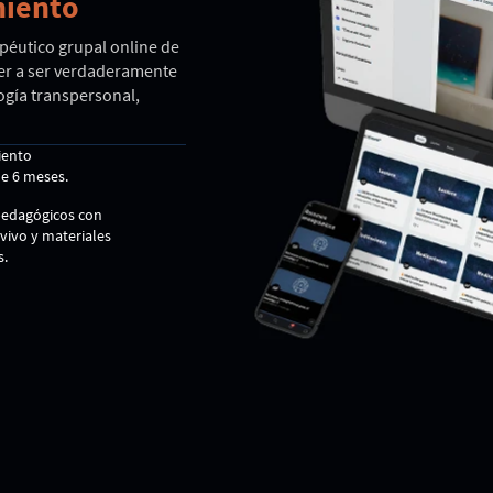
miento
éutico grupal online de
der a ser verdaderamente
ogía transpersonal,
ento
de 6 meses.
pedagógicos con
 vivo y materiales
s.