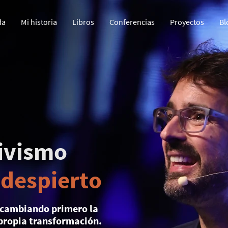
da
Mi historia
Libros
Conferencias
Proyectos
Bl
tivismo
 despierto
 cambiando primero la
propia transformación.