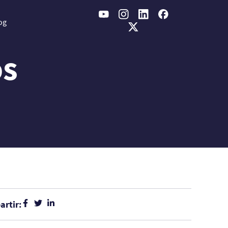
og
os
rtir: