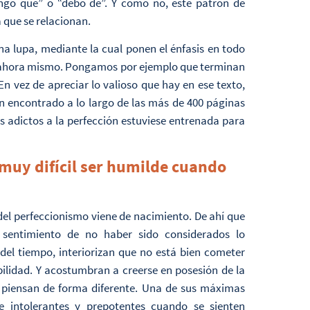
engo que” o “debo de”. Y cómo no, este patrón de
 que se relacionan.
na lupa, mediante la cual ponen el énfasis en todo
 ahora mismo. Pongamos por ejemplo que terminan
n vez de apreciar lo valioso que hay en ese texto,
an encontrado a lo largo de las más de 400 páginas
s adictos a la perfección estuviese entrenada para
y difícil ser humilde cuando
 del perfeccionismo viene de nacimiento. De ahí que
 sentimiento de no haber sido considerados lo
del tiempo, interiorizan que no está bien cometer
xibilidad. Y acostumbran a creerse en posesión de la
s piensan de forma diferente. Una de sus máximas
se intolerantes y prepotentes cuando se sienten