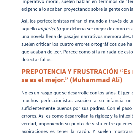
imperativo moral, suelen hablar en términos de “t
exigencia lo acaban proyectando sobre la gente con la
Así, los perfeccionistas miran el mundo a través de u
aquello
imperfecto
que debería ser mejor de como es
una novela llena de pasajes narrativos memorables. E
suelen criticar los cuatro errores ortográficos que h
que acaban de leer. Parece como si la mirada de esto
detectar fallos.
PREPOTENCIA Y FRUSTRACIÓN “Es mu
se es el mejor.” (Muhammad Alí)
No es un rasgo que se desarrolle con los años. El gen
muchos perfeccionistas asocien a su infancia un
suficientemente buenos por sus padres. Con el paso 
errores. Así es como desarrollan la rigidez y la infle
verdad, imponiendo su punto de vista entre quiene
aspiraciones es tener la razón. Y suelen mostrar