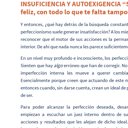
INSUFICIENCIA Y AUTOEXIGENCIA “Si 
feliz, con todo lo que te falta tamp
Y entonces, ¿qué hay detrás de la búsqueda constan
perfeccionismo suele generar insatisfacción? A los mi
reconocer que el motor de sus acciones es la perman
interior. De ahí que nada nunca les parece suficientem
En un nivel muy profundo e inconsciente, los perfecc
Sienten que hay
algo
erróneo que han de corregir. No
imperfección interna les mueve a querer cambi
Esencialmente porque creen que actuando de este m
entonces cuando, sin darse cuenta, crean un ideal de
de ser.
Para poder alcanzar la perfección deseada, desar
empiezan a escuchar un juez interno dentro de su 
acciones y resultados que les alejan de dicho ide