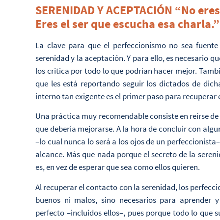
SERENIDAD Y ACEPTACIÓN “No eres l
Eres el ser que escucha esa charla.
La clave para que el perfeccionismo no sea fuente d
serenidad y la aceptación. Y para ello, es necesario q
los critica por todo lo que podrían hacer mejor. Tam
que les está reportando seguir los dictados de dic
interno tan exigente es el primer paso para recuperar e
Una práctica muy recomendable consiste en reírse de 
que debería mejorarse. A la hora de concluir con algun
–lo cual nunca lo será a los ojos de un perfeccionista– 
alcance. Más que nada porque el secreto de la sereni
es, en vez de esperar que sea como ellos quieren.
Al recuperar el contacto con la serenidad, los perfec
buenos ni malos, sino necesarios para aprender 
perfecto –incluidos ellos–, pues porque todo lo que s