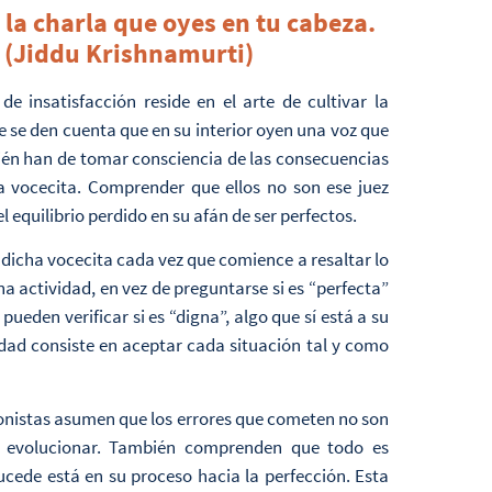
a charla que oyes en tu cabeza.
” (Jiddu Krishnamurti)
e insatisfacción reside en el arte de cultivar la
ue se den cuenta que en su interior oyen una voz que
bién han de tomar consciencia de las consecuencias
ha vocecita. Comprender que ellos no son ese juez
l equilibrio perdido en su afán de ser perfectos.
dicha vocecita cada vez que comience a resaltar lo
a actividad, en vez de preguntarse si es “perfecta”
pueden verificar si es “digna”, algo que sí está a su
dad consiste en aceptar cada situación tal y como
cionistas asumen que los errores que cometen no son
y evolucionar. También comprenden que todo es
ucede está en su proceso hacia la perfección. Esta