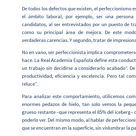
De todos los defectos que existen, el perfeccionismo e
el ámbito laboral, por ejemplo, ser una persona
candidatos, al ser entrevistados por un puesto de tr
como su principal área de mejora. De este modo 
verdaderas carencias. Y segundo, tratar de impresionar
No en vano, ser perfeccionista implica comprometerse 
hace. La Real Academia Española define esta conduc
un trabajo sin decidirse a considerarlo acabado”. D
productividad, eficiencia y excelencia. Pero tal co
reluce”.
Para analizar este comportamiento, utilicemos como
enormes pedazos de hielo, tan solo vemos la pequ
grueso restante –que representa el 85% del iceberg– 
poderlo ver. Del mismo modo, al hablar de perfeccion
que se encuentran en la superficie, sin vislumbrar la 