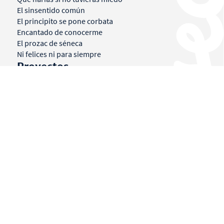
El sinsentido común
El principito se pone corbata
Encantado de conocerme
El prozac de séneca
Ni felices ni para siempre
Proyectos
Utópika Labs
Kuestiona
Terra
Fundación Utópika
La Akademia
Agenda
Mi historia
Libros
Conferencias