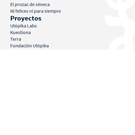
El prozac de séneca
Ni felices ni para siempre
Proyectos
Utópika Labs
Kuestiona
Terra
Fundación Utópika
La Akademia
Agenda
Mi historia
Libros
Conferencias
© BORJA VILASECA 2026