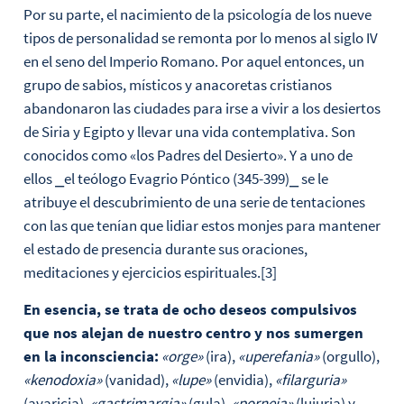
Por su parte, el nacimiento de la psicología de los nueve
tipos de personalidad se remonta por lo menos al siglo IV
en el seno del Imperio Romano. Por aquel entonces, un
grupo de sabios, místicos y anacoretas cristianos
abandonaron las ciudades para irse a vivir a los desiertos
de Siria y Egipto y llevar una vida contemplativa. Son
conocidos como «los Padres del Desierto». Y a uno de
ellos ⎯el teólogo Evagrio Póntico (345-399)⎯ se le
atribuye el descubrimiento de una serie de tentaciones
con las que tenían que lidiar estos monjes para mantener
el estado de presencia durante sus oraciones,
meditaciones y ejercicios espirituales.[3]
En esencia, se trata de ocho deseos compulsivos
que nos alejan de nuestro centro y nos sumergen
en la inconsciencia:
«orge»
(ira),
«uperefania»
(orgullo),
«kenodoxia»
(vanidad),
«lupe»
(envidia),
«filarguria»
(avaricia),
«gastrimargia»
(gula),
«porneia»
(lujuria) y