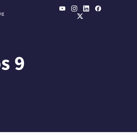
og
s 9