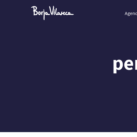
Agen
pe