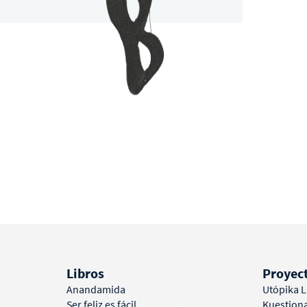
Libros
Proyec
Anandamida
Utópika 
Ser feliz es fácil
Kuestion