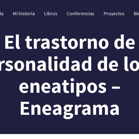
da
Mi historia
Libros
Conferencias
Proyectos
Bl
El trastorno de
rsonalidad de lo
eneatipos –
Eneagrama