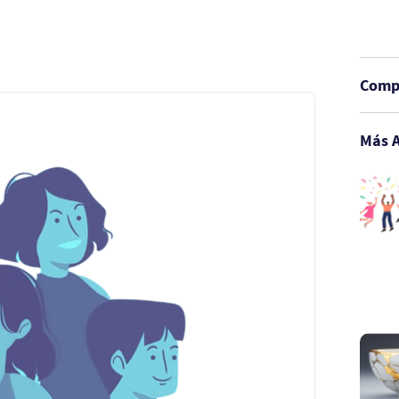
Compa
Más A