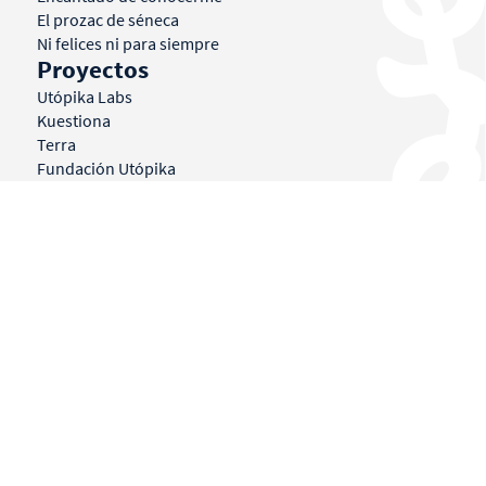
El prozac de séneca
Ni felices ni para siempre
Proyectos
Utópika Labs
Kuestiona
Terra
Fundación Utópika
La Akademia
Agenda
Mi historia
Libros
Conferencias
© BORJA VILASECA 2026