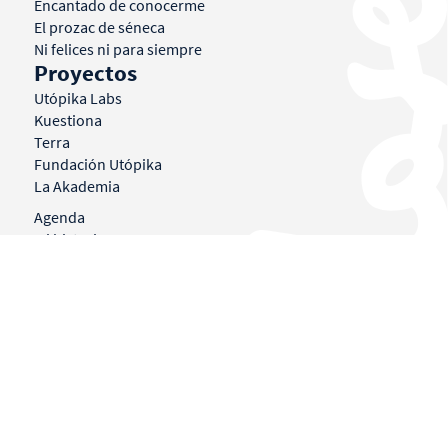
Encantado de conocerme
El prozac de séneca
Ni felices ni para siempre
Proyectos
Utópika Labs
Kuestiona
Terra
Fundación Utópika
La Akademia
Agenda
Mi historia
Libros
Conferencias
© BORJA VILASECA 2026