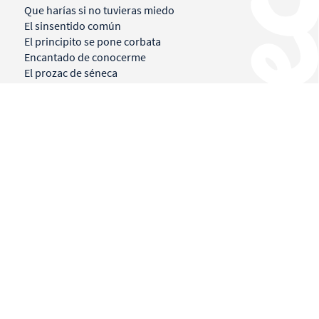
Que harías si no tuvieras miedo
El sinsentido común
El principito se pone corbata
Encantado de conocerme
El prozac de séneca
Ni felices ni para siempre
Proyectos
Utópika Labs
Kuestiona
Terra
Fundación Utópika
La Akademia
Agenda
Mi historia
Libros
Conferencias