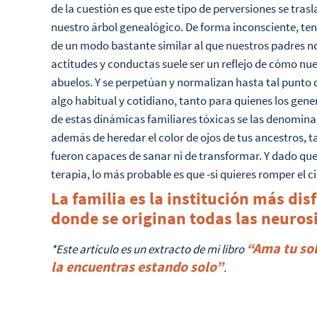
de la cuestión es que este tipo de perversiones se tr
nuestro árbol genealógico. De forma inconsciente, te
de un modo bastante similar al que nuestros padres no
actitudes y conductas suele ser un reflejo de cómo nu
abuelos. Y se perpetúan y normalizan hasta tal punt
algo habitual y cotidiano, tanto para quienes los gene
de estas dinámicas familiares tóxicas se las denomina
además de heredar el color de ojos de tus ancestros, 
fueron capaces de sanar ni de transformar. Y dado que
terapia, lo más probable es que -si quieres romper el c
La familia es la institución más dis
donde se originan todas las neuros
“Ama tu so
*Este artículo es un extracto de mi libro
la encuentras estando solo”
.