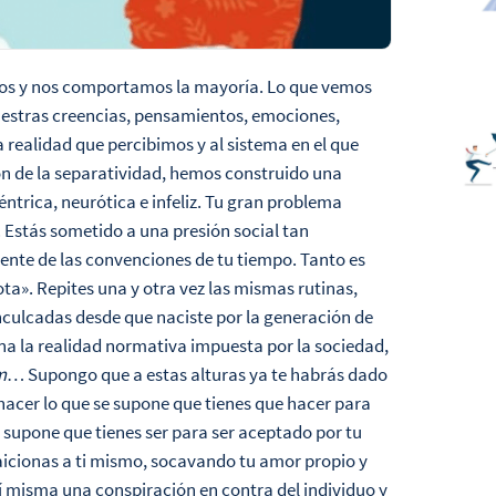
amos y nos comportamos la mayoría. Lo que vemos
 Nuestras creencias, pensamientos, emociones,
 realidad que percibimos y al sistema en el que
ón de la separatividad, hemos construido una
ntrica, neurótica e infeliz. Tu gran problema
o. Estás sometido a una presión social tan
iente de las convenciones de tu tiempo. Tanto es
ota». Repites una y otra vez las mismas rutinas,
inculcadas desde que naciste por la generación de
ona la realidad normativa impuesta por la sociedad,
m
… Supongo que a estas alturas ya te habrás dado
hacer lo que se supone que tienes que hacer para
e supone que tienes ser para ser aceptado por tu
aicionas a ti mismo, socavando tu amor propio y
í misma una conspiración en contra del individuo y