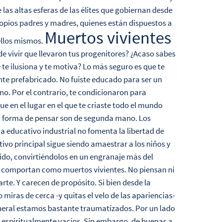
las altas esferas de las élites que gobiernan desde
opios padres y madres, quienes están dispuestos a
Muertos vivientes
ellos mismos.
de vivir que llevaron tus progenitores? ¿Acaso sabes
e te ilusiona y te motiva? Lo más seguro es que te
te prefabricado. No fuiste educado para ser un
no. Por el contrario, te condicionaron para
e en el lugar en el que te criaste todo el mundo
tu forma de pensar son de segunda mano. Los
a educativo industrial no fomenta la libertad de
tivo principal sigue siendo amaestrar a los niños y
cido, convirtiéndolos en un engranaje más del
se comportan como muertos vivientes. No piensan ni
rte. Y carecen de propósito. Si bien desde la
miras de cerca -y quitas el velo de las apariencias-
eneral estamos bastante traumatizados. Por un lado
, espiritualmente vacíos. Sin embargo, de buenas a