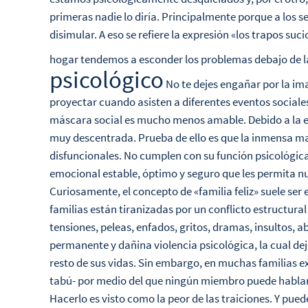
primeras nadie lo diría. Principalmente porque a los s
disimular. A eso se refiere la expresión «los trapos suci
hogar tendemos a esconder los problemas debajo de
psicológico
No te dejes engañar por la im
proyectar cuando asisten a diferentes eventos sociales
máscara social es mucho menos amable. Debido a la exc
muy descentrada. Prueba de ello es que la inmensa m
disfuncionales. No cumplen con su función psicológica:
emocional estable, óptimo y seguro que les permita nu
Curiosamente, el concepto de «familia feliz» suele ser
familias están tiranizadas por un conflicto estructural
tensiones, peleas, enfados, gritos, dramas, insultos, 
permanente y dañina violencia psicológica, la cual de
resto de sus vidas. Sin embargo, en muchas familias e
tabú- por medio del que ningún miembro puede hablar 
Hacerlo es visto como la peor de las traiciones. Y pued