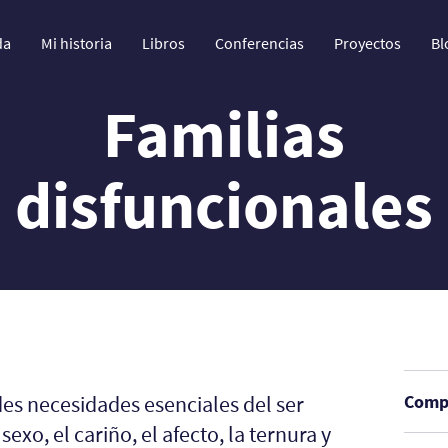
da
Mi historia
Libros
Conferencias
Proyectos
Bl
Familias
disfuncionales
des necesidades esenciales del ser
Compa
exo, el cariño, el afecto, la ternura y