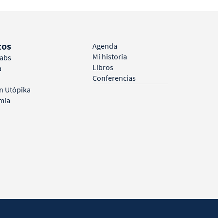
tos
Agenda
Mi historia
Labs
Libros
a
Conferencias
n Utópika
mia