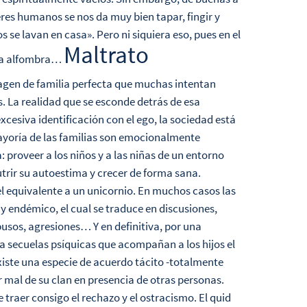
eres humanos se nos da muy bien tapar, fingir y
os se lavan en casa». Pero ni siquiera eso, pues en el
Maltrato
 la alfombra…
agen de familia perfecta que muchas intentan
. La realidad que se esconde detrás de esa
esiva identificación con el ego, la sociedad está
ayoría de las familias son emocionalmente
 proveer a los niños y a las niñas de un entorno
trir su autoestima y crecer de forma sana.
 el equivalente a un unicornio. En muchos casos las
 y endémico, el cual se traduce en discusiones,
abusos, agresiones… Y en definitiva, por una
ja secuelas psíquicas que acompañan a los hijos el
xiste una especie de acuerdo tácito -totalmente
mal de su clan en presencia de otras personas.
e traer consigo el rechazo y el ostracismo. El quid