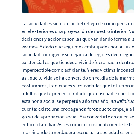
La sociedad es siempre un fiel reflejo de cómo pens
en el exterior es una proyección de nuestro interior.
decisiones y acciones son las que van dando forma a la
vivimos. Y dado que seguimos embrujados por la ilusi
sociedad a imagen y semejanza del ego. Es decir, egocé
existencial es que tiendes a vivir de fuera hacia dentr
imperceptible como asfixiante. Y eres víctima inconsc
así, que tu vida se ha convertido en «el día de la marm
costumbres, tradiciones y festividades que te fueron 
adultos que te precedió. Y dado que casi nadie cuesti
esta noria social se perpetúa año tras año,
ad infinitu
cuenta: existe una propaganda feroz que te empuja a 
gozar de aprobación social. Y a convertirte en quien s
entorno familiar. Así es como inconscientemente te tr
marginando tu verdadera esencia. La sociedad es en s