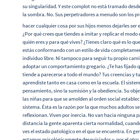
su singularidad. Y este complot no está tramado desde 
la sombra. No. Sus perpetradores a menudo son los pr
hacer cualquier cosa por sus hijos menos dejarles ser 
¿Por qué crees que tiendes a imitar y replicar el modo 
quién eres y para qué vives? ¿Tienes claro qué es lo qu
estás conformando con un estilo de vida completamen
individuo libre. Ni tampoco para seguir tu propio cami
adoptar un comportamiento gregario. ¿Te has fijado qu
tiende a parecerse a todo el mundo? Tus creencias y 
aprendiste tanto en casa como en la escuela. El sistem
pensamiento, sino la sumisión y la obediencia. Su obje
las niñas para que se amolden al orden social estable
sistema. Ésta es la razón por la que muchos adultos 
reflexionan. Viven por inercia. No van hacia ninguna pa
distancia la gente aparenta cierta normalidad, cuando 
ves el estado patológico en el que se encuentra. En g
estamos psicológicamente desquiciados y, por el otro