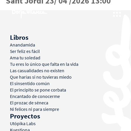
Sant Jordi 23/ 04 /2026 13:00
Libros
Anandamida
Ser feliz es fácil
Ama tu soledad
Tu eres lo único que falta en la vida
Las casualidades no existen
Que harías si no tuvieras miedo
El sinsentido común
El principito se pone corbata
Encantado de conocerme
El prozac de séneca
Ni felices ni para siempre
Proyectos
Utópika Labs
Kuestiona