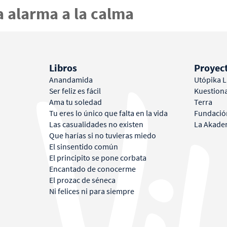
 alarma a la calma
da
Mi historia
Libros
Conferencias
Proyectos
Bl
Libros
Proyec
Anandamida
Utópika 
Ser feliz es fácil
Kuestion
Ama tu soledad
Terra
Tu eres lo único que falta en la vida
Fundació
Las casualidades no existen
La Akade
Que harías si no tuvieras miedo
El sinsentido común
El principito se pone corbata
Encantado de conocerme
El prozac de séneca
Ni felices ni para siempre