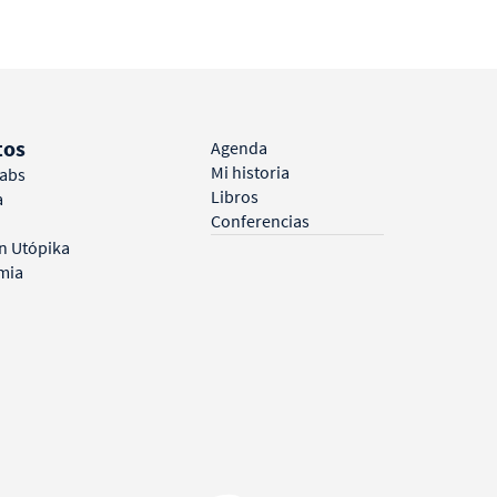
og
tos
Agenda
Mi historia
Labs
Libros
a
Conferencias
n Utópika
mia