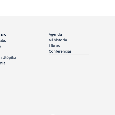
og
tos
Agenda
Mi historia
Labs
Libros
a
Conferencias
n Utópika
mia