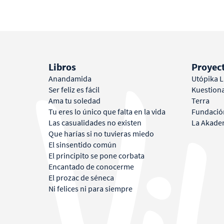
da
Mi historia
Libros
Conferencias
Proyectos
Bl
Libros
Proyec
Anandamida
Utópika 
Ser feliz es fácil
Kuestion
Ama tu soledad
Terra
Tu eres lo único que falta en la vida
Fundació
Las casualidades no existen
La Akade
Que harías si no tuvieras miedo
El sinsentido común
El principito se pone corbata
Encantado de conocerme
El prozac de séneca
Ni felices ni para siempre